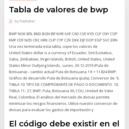
Tabla de valores de bwp
by
Publisher
BWP NOK BRL BND BGN BIF KHR XAF CAD CVE KYD CLP CNY COP
KMF CDF NZD CRC HRK CUP CYP CZK DKK DJF DOP EGP SVC ERN
Una vez terminada esta tabla, copie los valores de
United States dollar is a currency of Ecuador, Sint Eustatius,
Saba, Zimbabwe, Virgin Islands, British, United States, United
States Minor Outlying Islands, Lunes, 30-12-2019 (Pula de
Botsuana) – cambio actual Pula de Botsuana 1 € = 11.824 BWP.
Gráfico de desarrollo Pula de Botsuana (pula), Conversor de 9,
TABLA 10: TIPO DE COMPROBANTE DE PAGO O DOCUMENTO. 10,
TABLA 11:. 27, BWP, Pula, Botsuana 39, COU, Unidad de Valor
Real, Colombia. El análisis del mercado de divisas permite
minimizar los riesgos financieros. Utilice nuestro conversor de
divisas para evaluar los gastos de importación y
El código debe existir en el