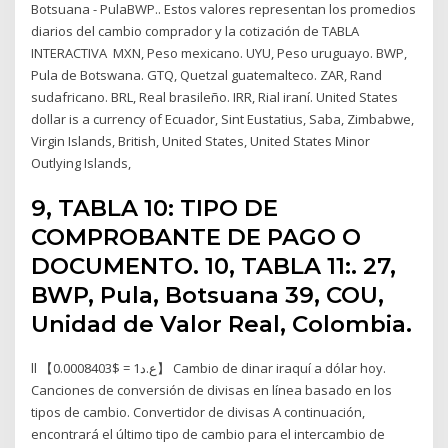
Botsuana - PulaBWP.. Estos valores representan los promedios
diarios del cambio comprador y la cotización de TABLA
INTERACTIVA MXN, Peso mexicano. UYU, Peso uruguayo. BWP,
Pula de Botswana. GTQ, Quetzal guatemalteco. ZAR, Rand
sudafricano. BRL, Real brasileño. IRR, Rial iraní. United States
dollar is a currency of Ecuador, Sint Eustatius, Saba, Zimbabwe,
Virgin Islands, British, United States, United States Minor
Outlying Islands,
9, TABLA 10: TIPO DE
COMPROBANTE DE PAGO O
DOCUMENTO. 10, TABLA 11:. 27,
BWP, Pula, Botsuana 39, COU,
Unidad de Valor Real, Colombia.
ll 【ع.د1 = $0.0008403】 Cambio de dinar iraquí a dólar hoy.
Canciones de conversión de divisas en línea basado en los
tipos de cambio. Convertidor de divisas A continuación,
encontrará el último tipo de cambio para el intercambio de