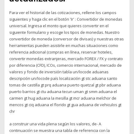
Para ver el historial de las cotizaciones, rellene los campos
siguientes y haga clic en el botón 'Ir' : Convertidor de monedas
universal. Ingresa el monto que quieres convertir en el
siguiente formulario y escoge los tipos de monedas. Nuestro
convertidor de moneda (conversor de divisas) y nuestras otras
herramientas pueden asistirle en muchas situaciones como
referencia adicional (compras en línea, reservar hoteles,
convertir monedas extranjeras, mercado FOREX / FX y contrato
por diferencia (CFD), ICOs, comercio internacional, mercado de
valores y fondo de inversión tabla un/locode aduanas
descripción un/locode país localización gt stc aduana santo
tomas de castilla gt prq aduana puerto quetzal gt pbr aduana
puerto barrios gt ctu aduana tecun uman gt smm aduana el
carmen gt hug aduana la mesilla gt mcr aduana melchor de
mencos gt ciq aduana el florido gt gua aduana de vehiculos gt
chr
a construir una vida plena según los valores, de- A
continuación se muestra una tabla de referencia con la