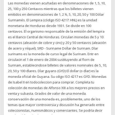
Las monedas vienen acuñadas en denominaciones de 1, 5, 10,
25, 100 y 250 Centavos mientras que los billetes vienen
emitidos en denominaciones de 1, 2 ½, 5, 10, 20, 50 y 100 Dólar
Surinamés. El Lempira (código ISO 4217: HNL) es la unidad
monetaria de Honduras desde 1931. Se divide en 100
centavos. El organismo responsable de la emisión del lempira
es el Banco Central de Honduras. Circulan monedas de 5 y 10
centavos (aleación de cobre y cinc) y 20 y 50 centavos (aleación
de acero y níquel). SRD - Suriname Dollar de Surinam. Dlar
surinams es la moneda de curso legal de Surinam. Entr en
circulacin el 1 de enero de 2004 sustituyendo al florn de
Surinam, establecindose billetes de valores nominales de 5, 10,
20, 50 y 100 dlares. Dlar guyans (GYD) El dollar (o dlar) es la
moneda oficial de Guyana. Su cdigo ISO 4217 es GYD. Monedas
de Isabel II en todocoleccion para comprar. Completa tu
colección de monedas de Alfonso XIII a los mejores precios en
venta y subasta. Grados de valor de una moneda.
conservación de una moneda es, posiblemente, uno de los
temas que mayor controversia y discusión ha generado entre
coleccionistas, numismáticos y comerciantes. Se podría decir