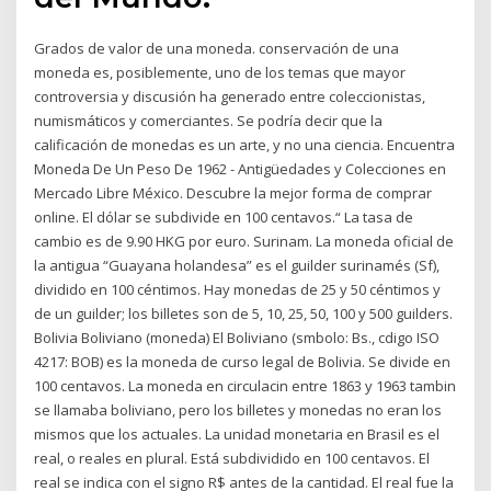
Grados de valor de una moneda. conservación de una
moneda es, posiblemente, uno de los temas que mayor
controversia y discusión ha generado entre coleccionistas,
numismáticos y comerciantes. Se podría decir que la
calificación de monedas es un arte, y no una ciencia. Encuentra
Moneda De Un Peso De 1962 - Antigüedades y Colecciones en
Mercado Libre México. Descubre la mejor forma de comprar
online. El dólar se subdivide en 100 centavos.“ La tasa de
cambio es de 9.90 HKG por euro. Surinam. La moneda oficial de
la antigua “Guayana holandesa” es el guilder surinamés (Sf),
dividido en 100 céntimos. Hay monedas de 25 y 50 céntimos y
de un guilder; los billetes son de 5, 10, 25, 50, 100 y 500 guilders.
Bolivia Boliviano (moneda) El Boliviano (smbolo: Bs., cdigo ISO
4217: BOB) es la moneda de curso legal de Bolivia. Se divide en
100 centavos. La moneda en circulacin entre 1863 y 1963 tambin
se llamaba boliviano, pero los billetes y monedas no eran los
mismos que los actuales. La unidad monetaria en Brasil es el
real, o reales en plural. Está subdividido en 100 centavos. El
real se indica con el signo R$ antes de la cantidad. El real fue la