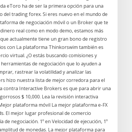
uda eToro ha de ser la primera opción para una
o del trading forex. Si eres nuevo en el mundo de
ataforma de negociación móvil o un Broker que te
en dinero real como en modo demo, estamos más
e que actualmente tiene un gran bono de registro
bios con La plataforma Thinkorswim también es
cio virtual. ¿O estás buscando comisiones y
r herramientas de negociación que lo ayuden a
ar, rastrear la volatilidad y analizar las
rs hizo nuestra lista de mejor corredora para el
a contra Interactive Brokers es que para abrir una
orrosos $ 10,000. Lea la revisión interactiva
Mejor plataforma móvil La mejor plataforma e-FX
. El mejor lugar profesional de comercio
a de negociación. 1º en Velocidad de ejecución, 1º
 amplitud de monedas. La mejor plataforma para